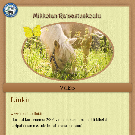
Valikko
Linkit
www.lomahuvilat.fi
- Laadukkaat vuonna 2006 valmistuneet lomamökit lähellä
leiripaikkaamme, tule lomalla ratsastamaan!