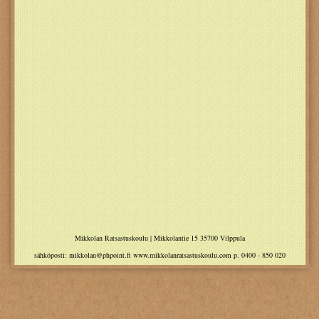
Mikkolan Ratsastuskoulu | Mikkolantie 15 35700 Vilppula
sähköposti: mikkolan@phpoint.fi www.mikkolanratsastuskoulu.com
p. 0400 - 850 020