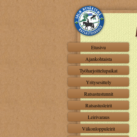
Etusivu
Ajankohtaista
Työharjoittelupaikat
Yritysesittely
Ratsastustunnit
Ratsastusleirit
Leirivaraus
Viikonloppuleirit