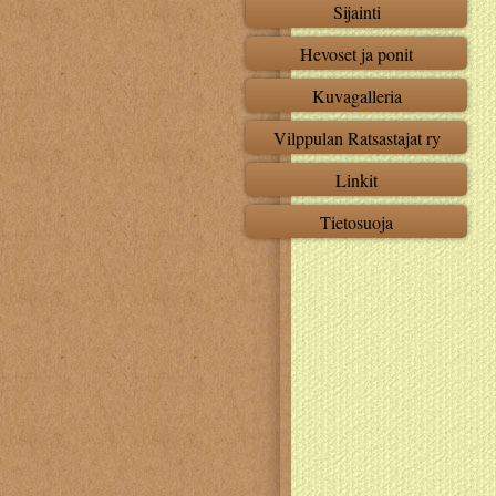
Sijainti
Hevoset ja ponit
Kuvagalleria
Vilppulan Ratsastajat ry
Linkit
Tietosuoja